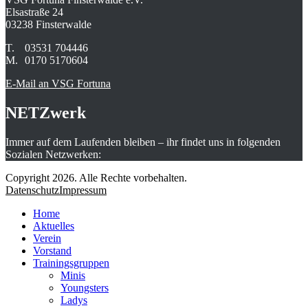
Elsastraße 24
03238 Finsterwalde
T.
03531 704446
M.
0170 5170604
E-Mail an VSG Fortuna
NETZwerk
Immer auf dem Laufenden bleiben – ihr findet uns in folgenden
Sozialen Netzwerken:
Copyright 2026. Alle Rechte vorbehalten.
Datenschutz
Impressum
Home
Aktuelles
Verein
Vorstand
Trainingsgruppen
Minis
Youngsters
Ladys