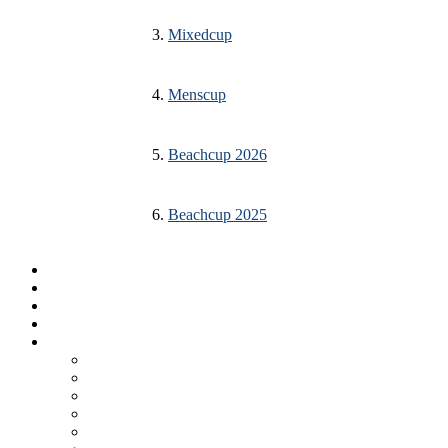
Mixedcup
Menscup
Beachcup 2026
Beachcup 2025
Home
Aktuelles
Verein
Vorstand
Trainingsgruppen
Minis
Youngsters
Ladys
Classics
Hobbys